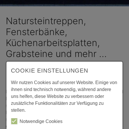
Natursteintreppen,
Fensterbänke,
Küchenarbeitsplatten,
Grabsteine und mehr ...
Klepfer Naturstein - Unser
COOKIE EINSTELLUNGEN
Leistungsangebot
Wir nutzen Cookies auf unserer Website. Einige von
ihnen sind technisch notwendig, während andere
Naturstein ist ein sehr vielseitiges Material. Granit und
uns helfen, diese Website zu verbessern oder
Marmor gehören zu den Natursteinen und erfreuen
zusätzliche Funktionalitäten zur Verfügung zu
sich gerade im Baubereich stetig wachsender
stellen.
Beliebtheit. Als Fachbetrieb für Natursteinarbeiten
sind wir Ihr erster Ansprechpartner, wenn es um
Notwendige Cookies
qualitativ hochwertige Produkte aus Naturstein geht.